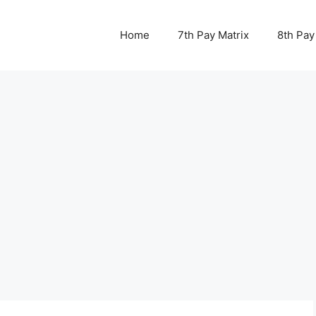
Home
7th Pay Matrix
8th Pay