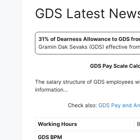
GDS Latest New
31% of Dearness Allowance to GDS fro
Gramin Dak Sevaks (GDS) effective from
GDS Pay Scale Calc
The salary structure of GDS employees w
information…
Check also:
GDS Pay and Arr
Working Hours
B
GDS BPM