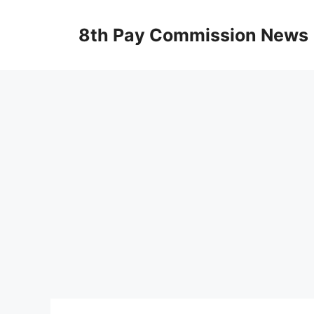
Skip
to
8th Pay Commission News
content