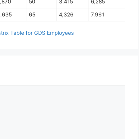
,870
50
3,415
6,285
,635
65
4,326
7,961
rix Table for GDS Employees