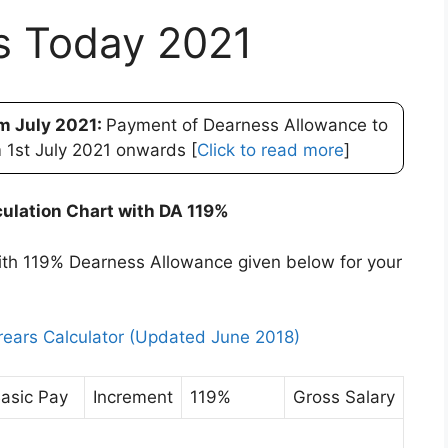
s Today 2021
m July 2021:
Payment of Dearness Allowance to
 1st July 2021 onwards [
Click to read more
]
ulation Chart with DA 119%
ith 119% Dearness Allowance given below for your
ears Calculator (Updated June 2018)
asic Pay
Increment
119%
Gross Salary