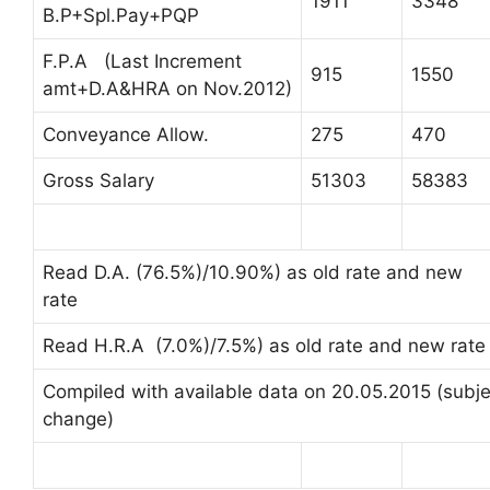
1911
3348
B.P+Spl.Pay+PQP
F.P.A (Last Increment
915
1550
amt+D.A&HRA on Nov.2012)
Conveyance Allow.
275
470
Gross Salary
51303
58383
Read D.A. (76.5%)/10.90%) as old rate and new
rate
Read H.R.A (7.0%)/7.5%) as old rate and new rate
Compiled with available data on 20.05.2015 (subje
change)