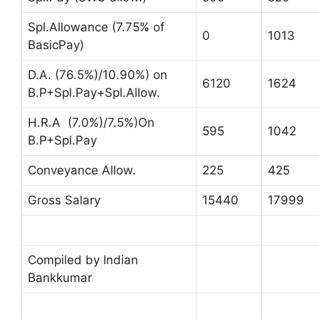
Spl.Allowance (7.75% of
0
1013
BasicPay)
D.A. (76.5%)/10.90%) on
6120
1624
B.P+Spl.Pay+Spl.Allow.
H.R.A (7.0%)/7.5%)On
595
1042
B.P+Spl.Pay
Conveyance Allow.
225
425
Gross Salary
15440
17999
Compiled by Indian
Bankkumar