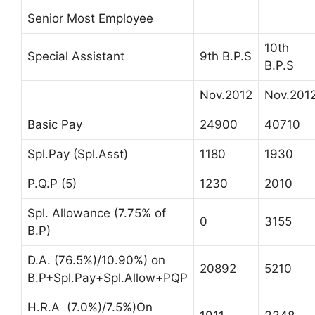
Senior Most Employee
10th
Special Assistant
9th B.P.S
B.P.S
Nov.2012
Nov.201
Basic Pay
24900
40710
Spl.Pay (Spl.Asst)
1180
1930
P.Q.P (5)
1230
2010
Spl. Allowance (7.75% of
0
3155
B.P)
D.A. (76.5%)/10.90%) on
20892
5210
B.P+Spl.Pay+Spl.Allow+PQP
H.R.A (7.0%)/7.5%)On