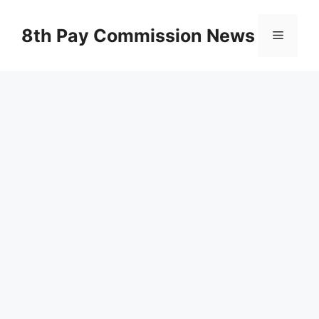
Skip
to
8th Pay Commission News
Menu
content