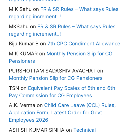
M K Sahu
on
FR & SR Rules – What says Rules
regarding increment..!
MKSahu
on
FR & SR Rules – What says Rules
regarding increment..!
Biju Kumar B
on
7th CPC Condiment Allowance
M K KUMAR
on
Monthly Pension Slip for CG
Pensioners
PURSHOTTAM SADASHIV AVACHAT
on
Monthly Pension Slip for CG Pensioners
TSN
on
Equivalent Pay Scales of 5th and 6th
Pay Commission for CG Employees
A.K. Verma
on
Child Care Leave (CCL) Rules,
Application Form, Latest Order for Govt
Employees 2026
ASHISH KUMAR SINHA
on
Technical