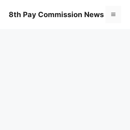
Skip
to
8th Pay Commission News
Menu
content