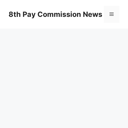
Skip
to
8th Pay Commission News
Menu
content