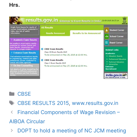
Hrs.
Categories
CBSE
Tags
CBSE RESULTS 2015
,
www.results.gov.in
Financial Components of Wage Revision –
AIBOA Circular
DOPT to hold a meeting of NC JCM meeting