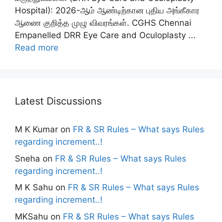
Hospital): 2026-ஆம் ஆண்டிற்கான புதிய அங்கீகார
ஆணை குறித்த முழு விவரங்கள். CGHS Chennai
Empanelled DRR Eye Care and Oculoplasty ...
Read more
Latest Discussions
M K Kumar
on
FR & SR Rules – What says Rules
regarding increment..!
Sneha
on
FR & SR Rules – What says Rules
regarding increment..!
M K Sahu
on
FR & SR Rules – What says Rules
regarding increment..!
MKSahu
on
FR & SR Rules – What says Rules