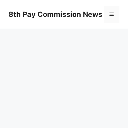
Skip
to
8th Pay Commission News
Menu
content