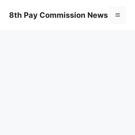
Skip
to
8th Pay Commission News
Menu
content