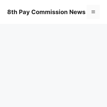
Skip
to
8th Pay Commission News
Menu
content