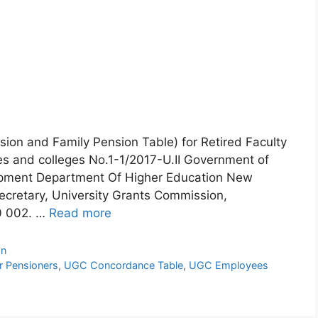
ion and Family Pension Table) for Retired Faculty
ties and colleges No.1-1/2017-U.II Government of
opment Department Of Higher Education New
ecretary, University Grants Commission,
0 002. …
Read more
on
r Pensioners
,
UGC Concordance Table
,
UGC Employees