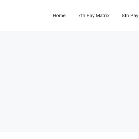
Home
7th Pay Matrix
8th Pay