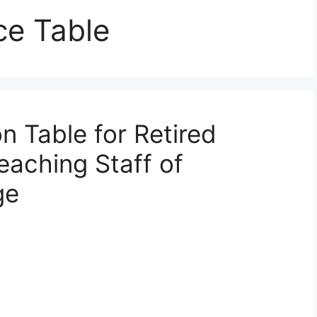
e Table
 Table for Retired
aching Staff of
ge