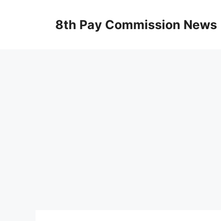
Skip
to
8th Pay Commission News
content