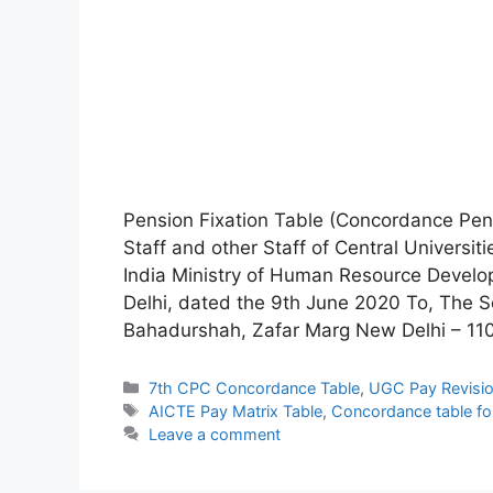
Pension Fixation Table (Concordance Pens
Staff and other Staff of Central Universi
India Ministry of Human Resource Devel
Delhi, dated the 9th June 2020 To, The S
Bahadurshah, Zafar Marg New Delhi – 11
Categories
7th CPC Concordance Table
,
UGC Pay Revisi
Tags
AICTE Pay Matrix Table
,
Concordance table fo
Leave a comment