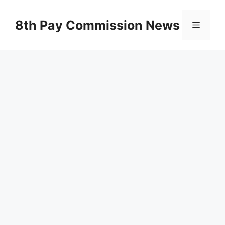
Skip
to
8th Pay Commission News
Menu
content