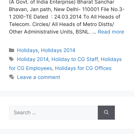
(A Govt. of India Enterprise) Bharat Sanchar
Bhavan, Jan path, New Delhi- 110001 File No.3-
1 20I0-TE Dated : 24.03.2014 To All Heads of
Telecom. Circles/ All Heads of Metro Distts/
Other Administrative Units, BSNL. …
Read more
Categories
Holidays
,
Holidays 2014
Tags
Holiday 2014
,
Holiday to CG Staff
,
Holidays
for CG Employees
,
Holidays for CG Offices
Leave a comment
Search
for: