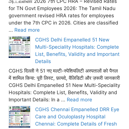
அட்டவணை 2026 7th CPC HRA – Revised Rates
for TN Govt Employees 2026: The Tamil Nadu
government revised HRA rates for employees
under the 7th CPC in 2026. Cities are classified
...
Read more
CGHS Delhi Empanelled 51 New
Multi-Speciality Hospitals: Complete
List, Benefits, Validity and Important
Details
CGHS दिल्ली ने 51 नए मल्टी-स्पेशियलिटी अस्पतालों को पैनल
में शामिल किया: पूरी लिस्ट, फ़ायदे, वैलिडिटी और ज़रूरी जानकारी
CGHS Delhi Empanelled 51 New Multi-Speciality
Hospitals: Complete List, Benefits, Validity and
Important Details: In a ...
Read more
CGHS Chennai Empanelled DRR Eye
Care and Oculoplasty Hospital
Chennai: Complete Details of Fresh