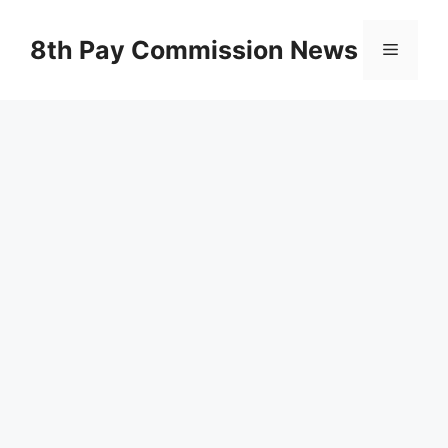
Skip
to
8th Pay Commission News
Menu
content