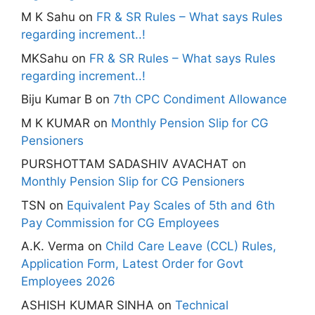
M K Sahu
on
FR & SR Rules – What says Rules
regarding increment..!
MKSahu
on
FR & SR Rules – What says Rules
regarding increment..!
Biju Kumar B
on
7th CPC Condiment Allowance
M K KUMAR
on
Monthly Pension Slip for CG
Pensioners
PURSHOTTAM SADASHIV AVACHAT
on
Monthly Pension Slip for CG Pensioners
TSN
on
Equivalent Pay Scales of 5th and 6th
Pay Commission for CG Employees
A.K. Verma
on
Child Care Leave (CCL) Rules,
Application Form, Latest Order for Govt
Employees 2026
ASHISH KUMAR SINHA
on
Technical