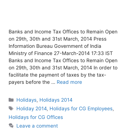
Banks and Income Tax Offices to Remain Open
on 29th, 30th and 31st March, 2014 Press
Information Bureau Government of India
Ministry of Finance 27-March-2014 17:33 IST
Banks and Income Tax Offices to Remain Open
on 29th, 30th and 31st March, 2014 In order to
facilitate the payment of taxes by the tax-
payers before the …
Read more
Categories
Holidays
,
Holidays 2014
Tags
Holiday 2014
,
Holidays for CG Employees
,
Holidays for CG Offices
Leave a comment