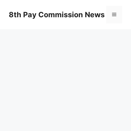
Skip
to
8th Pay Commission News
Menu
content