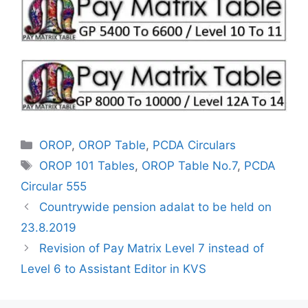
Categories
OROP
,
OROP Table
,
PCDA Circulars
Tags
OROP 101 Tables
,
OROP Table No.7
,
PCDA
Circular 555
Countrywide pension adalat to be held on
23.8.2019
Revision of Pay Matrix Level 7 instead of
Level 6 to Assistant Editor in KVS