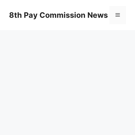
Skip
to
8th Pay Commission News
Menu
content