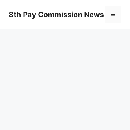
Skip
to
8th Pay Commission News
Menu
content