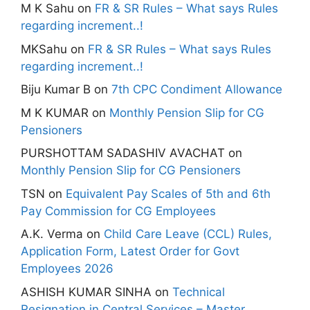
M K Sahu
on
FR & SR Rules – What says Rules
regarding increment..!
MKSahu
on
FR & SR Rules – What says Rules
regarding increment..!
Biju Kumar B
on
7th CPC Condiment Allowance
M K KUMAR
on
Monthly Pension Slip for CG
Pensioners
PURSHOTTAM SADASHIV AVACHAT
on
Monthly Pension Slip for CG Pensioners
TSN
on
Equivalent Pay Scales of 5th and 6th
Pay Commission for CG Employees
A.K. Verma
on
Child Care Leave (CCL) Rules,
Application Form, Latest Order for Govt
Employees 2026
ASHISH KUMAR SINHA
on
Technical
Resignation in Central Services – Master