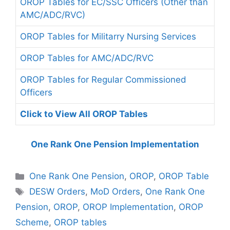
OROP Tables for EC/SSC Officers (Other than
AMC/ADC/RVC)
OROP Tables for Militarry Nursing Services
OROP Tables for AMC/ADC/RVC
OROP Tables for Regular Commissioned
Officers
Click to View All OROP Tables
One Rank One Pension Implementation
Categories
One Rank One Pension
,
OROP
,
OROP Table
Tags
DESW Orders
,
MoD Orders
,
One Rank One
Pension
,
OROP
,
OROP Implementation
,
OROP
Scheme
,
OROP tables