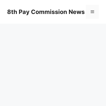
Skip
to
8th Pay Commission News
Menu
content