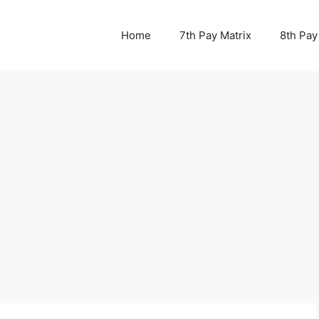
Home
7th Pay Matrix
8th Pay