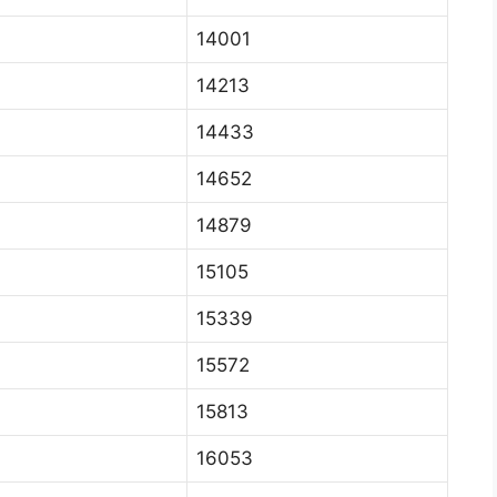
14001
14213
14433
14652
14879
15105
15339
15572
15813
16053