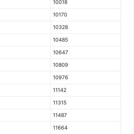
10018
10170
10328
10485
10647
10809
10976
11142
11315
11487
11664