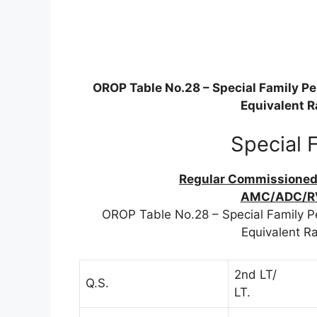
OROP Table No.28 – Special Family P
Equivalent R
Special 
Regular Commissioned O
AMC/ADC/R
OROP Table No.28 – Special Family P
Equivalent Ra
2nd LT/
Q.S.
LT.