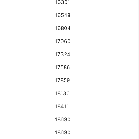
16301
16548
16804
17060
17324
17586
17859
18130
18411
18690
18690