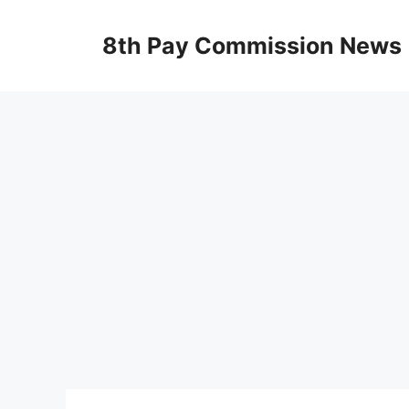
Skip
to
8th Pay Commission News
content