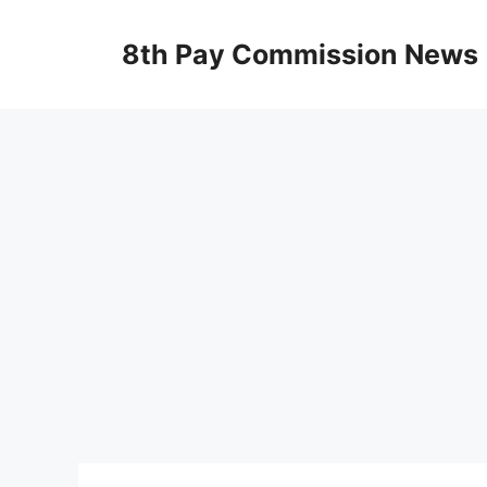
Skip
to
8th Pay Commission News
content