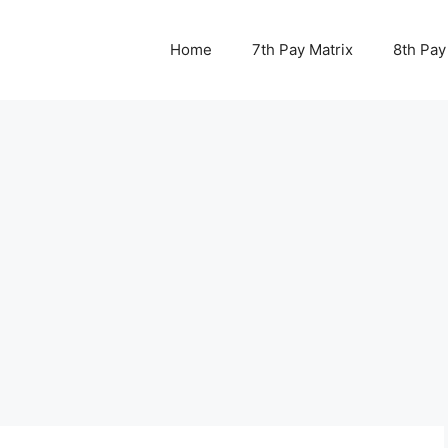
Home
7th Pay Matrix
8th Pay