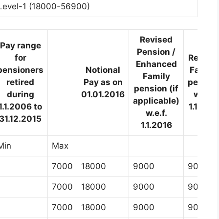
Level-1 (18000-56900)
Revised
Pay range
Pension /
for
Revise
Enhanced
pensioners
Notional
Famill
Family
retired
Pay as on
pensio
pension (if
during
01.01.2016
w.e.f.
applicable)
1.1.2006 to
1.1.201
w.e.f.
31.12.2015
1.1.2016
Min
Max
7000
18000
9000
9000
7000
18000
9000
9000
7000
18000
9000
9000