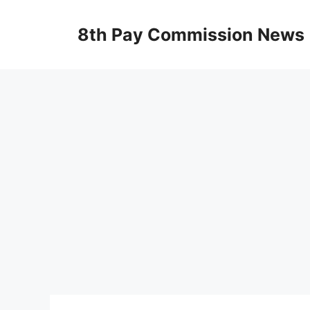
Skip
to
8th Pay Commission News
content