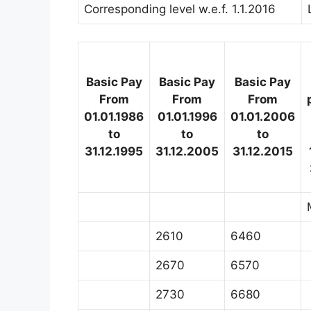
Corresponding level w.e.f. 1.1.2016
Basic Pay
Basic Pay
Basic Pay
From
From
From
01.01.1986
01.01.1996
01.01.2006
to
to
to
31.12.1995
31.12.2005
31.12.2015
2610
6460
2670
6570
2730
6680