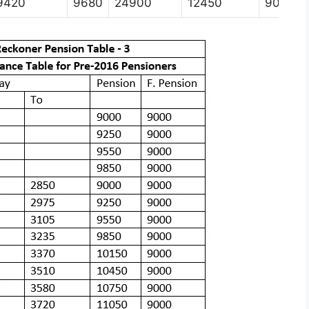
9420
9680
24900
12450
9000