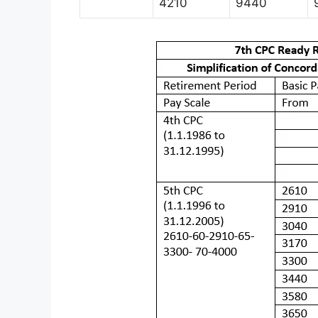
4210
9440