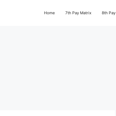
Home
7th Pay Matrix
8th Pay