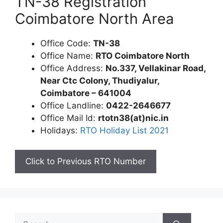
TN-38 Registration
Coimbatore North Area
Office Code:
TN-38
Office Name:
RTO Coimbatore North
Office Address:
No.337, Vellakinar Road,
Near Ctc Colony, Thudiyalur,
Coimbatore – 641004
Office Landline:
0422-2646677
Office Mail Id:
rtotn38(at)nic.in
Holidays:
RTO Holiday List 2021
Click to Previous RTO Number
Search