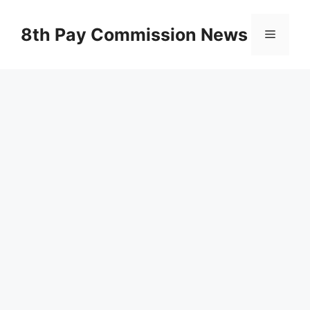
Skip
to
8th Pay Commission News
Menu
content