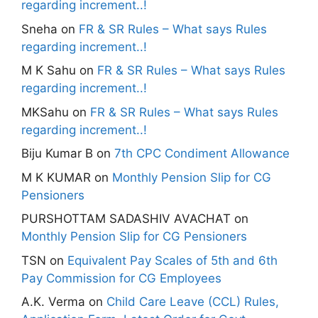
regarding increment..!
Sneha
on
FR & SR Rules – What says Rules
regarding increment..!
M K Sahu
on
FR & SR Rules – What says Rules
regarding increment..!
MKSahu
on
FR & SR Rules – What says Rules
regarding increment..!
Biju Kumar B
on
7th CPC Condiment Allowance
M K KUMAR
on
Monthly Pension Slip for CG
Pensioners
PURSHOTTAM SADASHIV AVACHAT
on
Monthly Pension Slip for CG Pensioners
TSN
on
Equivalent Pay Scales of 5th and 6th
Pay Commission for CG Employees
A.K. Verma
on
Child Care Leave (CCL) Rules,