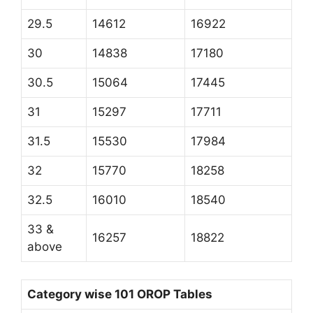
29.5
14612
16922
30
14838
17180
30.5
15064
17445
31
15297
17711
31.5
15530
17984
32
15770
18258
32.5
16010
18540
33 &
16257
18822
above
Category wise 101 OROP Tables