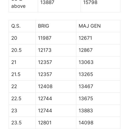
13887
15798
above
Q.S.
BRIG
MAJ GEN
20
11987
12671
20.5
12173
12867
21
12357
13063
21.5
12357
13265
22
12408
13467
22.5
12744
13675
23
12744
13883
23.5
12801
14098