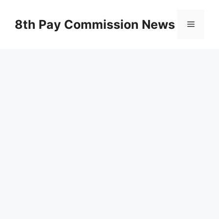
Skip
to
8th Pay Commission News
Menu
content