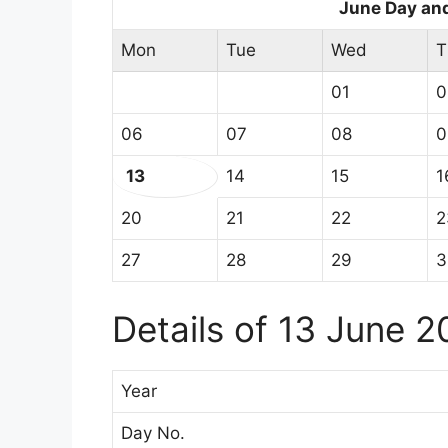
June Day an
Mon
Tue
Wed
T
01
0
06
07
08
0
13
14
15
1
20
21
22
2
27
28
29
3
Details of 13 June 
Year
Day No.