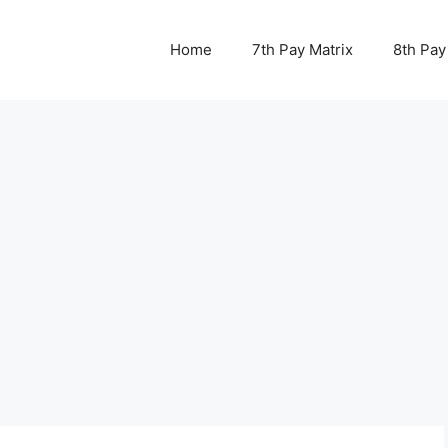
Home
7th Pay Matrix
8th Pay