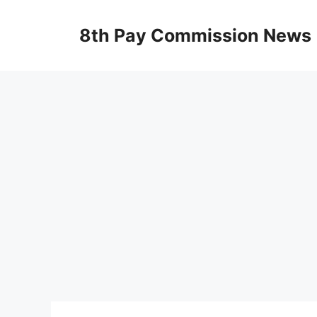
Skip
to
8th Pay Commission News
content