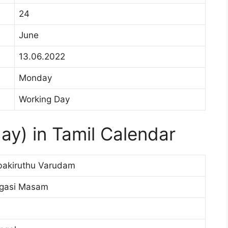
24
June
13.06.2022
Monday
Working Day
y) in Tamil Calendar
bakiruthu Varudam
igasi Masam