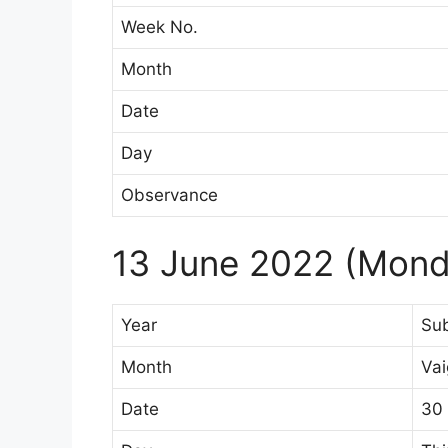
Week No.
Month
Date
Day
Observance
13 June 2022 (Monda
Year
Su
Month
Va
Date
30