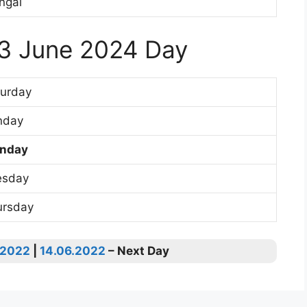
ngal
13 June 2024 Day
turday
nday
nday
esday
ursday
.2022
|
14.06.2022
– Next Day