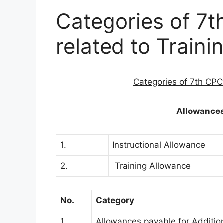
Categories of 7
related to Traini
Categories of 7th CPC
Allowances 
1.
Instructional Allowance
2.
Training Allowance
No.
Category
1
Allowances payable for Addition