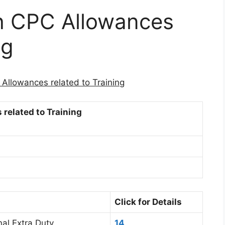
th CPC Allowances
ng
 Allowances related to Training
related to Training
Click for Details
al Extra Duty
14