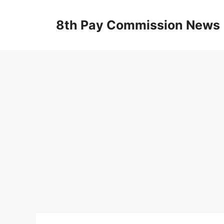
Skip
to
8th Pay Commission News
content