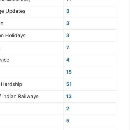
ge Updates
3
on
3
on Holidays
3
g
7
vice
4
15
 Hardship
51
f Indian Railways
13
2
5