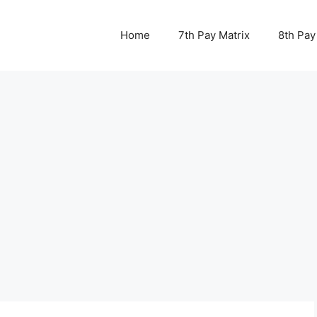
Home
7th Pay Matrix
8th Pay