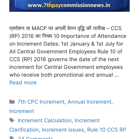
प्रमोशन या MACP पर अगली वेतन वृद्धि की तारीख – CCS
(RP) 2016 का नियम 10 Importance of Attendance
on Increment Dates: 1st January & 1st July for
All Central Government Employees Rule 10 of
CCS (RP) 2016 governs the date of the next
increment for Central Government employees
who receive both promotional and annual …
Read more
Categories
7th CPC Increment
,
Annual Increment
,
Increment
Tags
Increment Calculation
,
Increment
Clarification
,
Increment issues
,
Rule 10 CCS RP