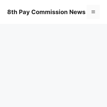
Skip
to
8th Pay Commission News
Menu
content