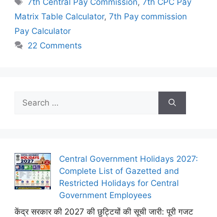
Tags
7th Central Pay Commission
,
7th CPC Pay
Matrix Table Calculator
,
7th Pay commission
Pay Calculator
22 Comments
Search
for:
Central Government Holidays 2027:
Complete List of Gazetted and
Restricted Holidays for Central
Government Employees
केंद्र सरकार की 2027 की छुट्टियों की सूची जारी: पूरी गजट