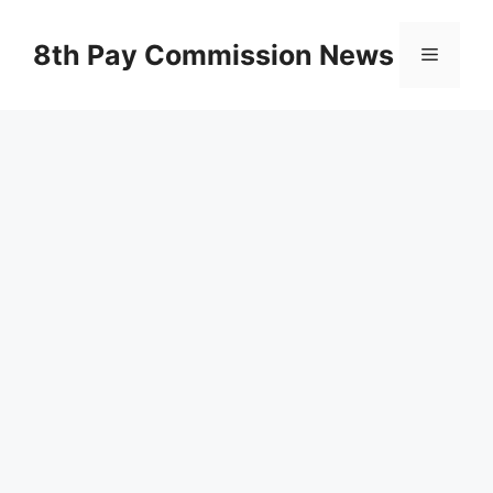
Skip
to
8th Pay Commission News
Menu
content