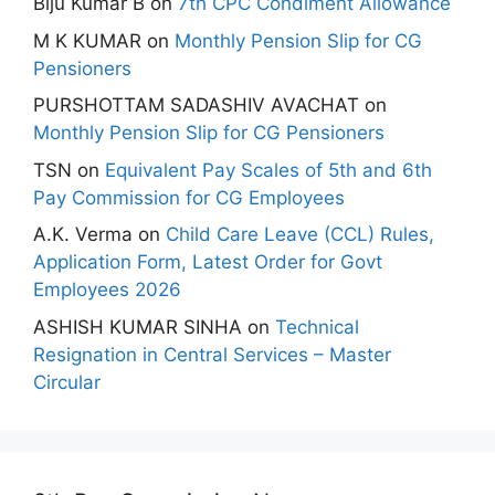
Biju Kumar B
on
7th CPC Condiment Allowance
M K KUMAR
on
Monthly Pension Slip for CG
Pensioners
PURSHOTTAM SADASHIV AVACHAT
on
Monthly Pension Slip for CG Pensioners
TSN
on
Equivalent Pay Scales of 5th and 6th
Pay Commission for CG Employees
A.K. Verma
on
Child Care Leave (CCL) Rules,
Application Form, Latest Order for Govt
Employees 2026
ASHISH KUMAR SINHA
on
Technical
Resignation in Central Services – Master
Circular