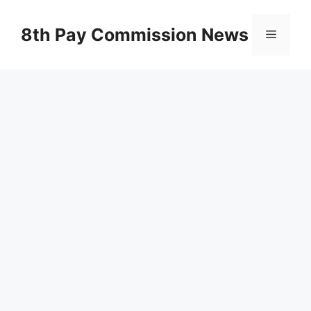
Skip
to
8th Pay Commission News
Menu
content