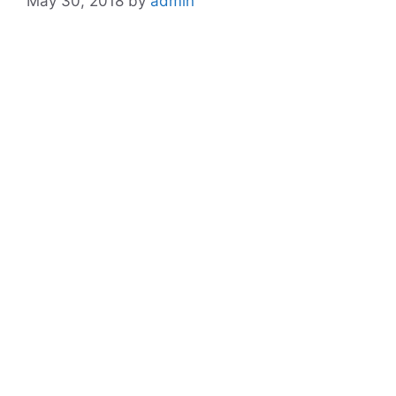
May 30, 2018
by
admin