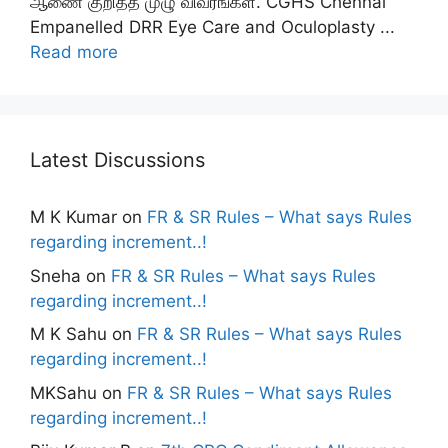
ஆணை குறித்த முழு விவரங்கள். CGHS Chennai
Empanelled DRR Eye Care and Oculoplasty ...
Read more
Latest Discussions
M K Kumar
on
FR & SR Rules – What says Rules
regarding increment..!
Sneha
on
FR & SR Rules – What says Rules
regarding increment..!
M K Sahu
on
FR & SR Rules – What says Rules
regarding increment..!
MKSahu
on
FR & SR Rules – What says Rules
regarding increment..!