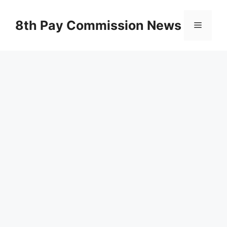
Skip
to
8th Pay Commission News
Menu
content