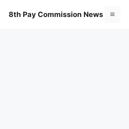
Skip
to
8th Pay Commission News
Menu
content