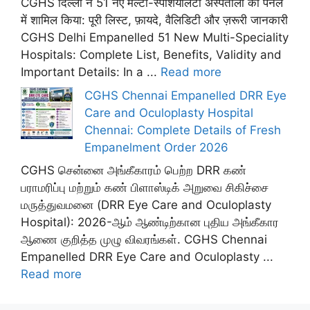
CGHS दिल्ली ने 51 नए मल्टी-स्पेशियलिटी अस्पतालों को पैनल
में शामिल किया: पूरी लिस्ट, फ़ायदे, वैलिडिटी और ज़रूरी जानकारी
CGHS Delhi Empanelled 51 New Multi-Speciality
Hospitals: Complete List, Benefits, Validity and
Important Details: In a ...
Read more
CGHS Chennai Empanelled DRR Eye
Care and Oculoplasty Hospital
Chennai: Complete Details of Fresh
Empanelment Order 2026
CGHS சென்னை அங்கீகாரம் பெற்ற DRR கண்
பராமரிப்பு மற்றும் கண் பிளாஸ்டிக் அறுவை சிகிச்சை
மருத்துவமனை (DRR Eye Care and Oculoplasty
Hospital): 2026-ஆம் ஆண்டிற்கான புதிய அங்கீகார
ஆணை குறித்த முழு விவரங்கள். CGHS Chennai
Empanelled DRR Eye Care and Oculoplasty ...
Read more