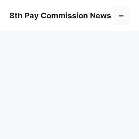
Skip
to
8th Pay Commission News
Menu
content