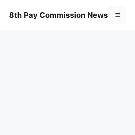
Skip
to
8th Pay Commission News
Menu
content