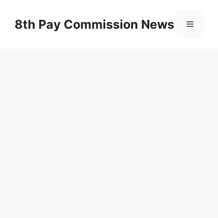
Skip
to
8th Pay Commission News
Menu
content