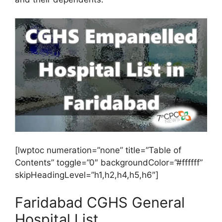
[lwptoc numeration=”none” title=”Table of
Contents” toggle=”0″ backgroundColor=”#ffffff”
skipHeadingLevel=”h1,h2,h4,h5,h6″]
Faridabad CGHS General
Hospital List