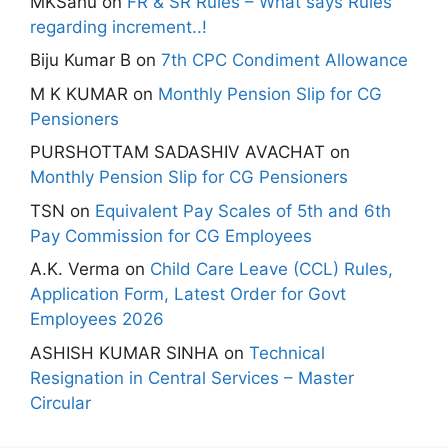
MKSahu
on
FR & SR Rules – What says Rules
regarding increment..!
Biju Kumar B
on
7th CPC Condiment Allowance
M K KUMAR
on
Monthly Pension Slip for CG
Pensioners
PURSHOTTAM SADASHIV AVACHAT
on
Monthly Pension Slip for CG Pensioners
TSN
on
Equivalent Pay Scales of 5th and 6th
Pay Commission for CG Employees
A.K. Verma
on
Child Care Leave (CCL) Rules,
Application Form, Latest Order for Govt
Employees 2026
ASHISH KUMAR SINHA
on
Technical
Resignation in Central Services – Master
Circular