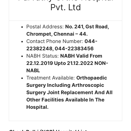
Pvt. Ltd
Postal Address:
No.
241, Gst Road,
Chrompet, Chennai – 44.
Contact Phone Number:
044-
22382248, 044-22383456
NABH Status:
NABH Valid From
22.12.2019 Upto 21.12.2022 NON-
NABL
Treatment Available:
Orthopaedic
Surgery Including Arthroscopic
Surgery Joint Replacement And All
Other Facilities Available In The
Hospital.