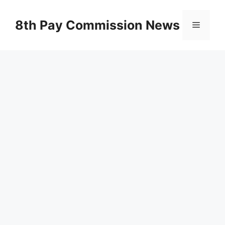
Skip
to
8th Pay Commission News
Menu
content