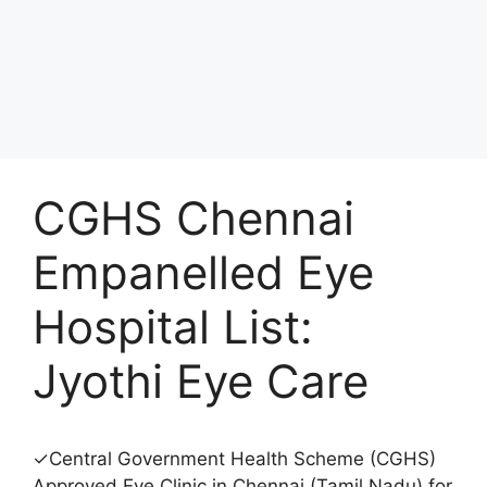
CGHS Chennai
Empanelled Eye
Hospital List:
Jyothi Eye Care
✓Central Government Health Scheme (CGHS)
Approved Eye Clinic in Chennai (Tamil Nadu) for