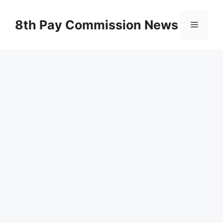
Skip
to
8th Pay Commission News
Menu
content