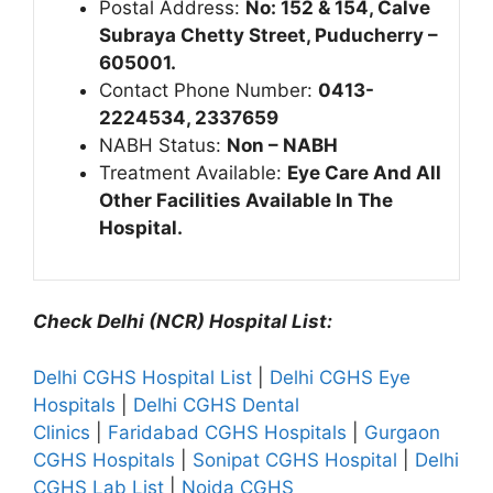
Postal Address:
No: 152 & 154, Calve
Subraya Chetty Street, Puducherry –
605001.
Contact Phone Number:
0413-
2224534, 2337659
NABH Status:
Non – NABH
Treatment Available:
Eye Care And All
Other Facilities Available In The
Hospital.
Check Delhi (NCR) Hospital List:
Delhi CGHS Hospital List
|
Delhi CGHS Eye
Hospitals
|
Delhi CGHS Dental
Clinics
|
Faridabad CGHS Hospitals
|
Gurgaon
CGHS Hospitals
|
Sonipat CGHS Hospital
|
Delhi
CGHS Lab List
|
Noida CGHS