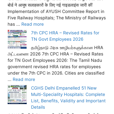
बोर्ड ने आयुष सलाहकारों के लिए नई गाइडलाइंस जारी कीं
Implementation of AYUSH Committee Report in
Five Railway Hospitals; The Ministry of Railways
has ...
Read more
7th CPC HRA – Revised Rates for
TN Govt Employees 2026
தமிழ்நாடு அரசு ஊழியர்களுக்கான HRA
அட்டவணை 2026 7th CPC HRA – Revised Rates
for TN Govt Employees 2026: The Tamil Nadu
government revised HRA rates for employees
under the 7th CPC in 2026. Cities are classified
...
Read more
CGHS Delhi Empanelled 51 New
Multi-Speciality Hospitals: Complete
List, Benefits, Validity and Important
Details