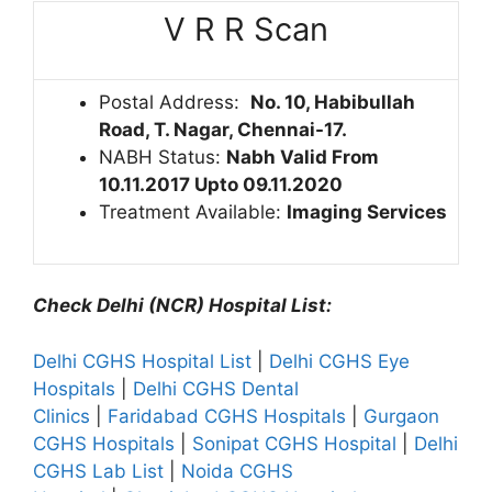
V R R Scan
Postal Address:
No. 10, Habibullah
Road, T. Nagar, Chennai-17.
NABH Status:
Nabh Valid From
10.11.2017 Upto 09.11.2020
Treatment Available:
Imaging Services
Check Delhi (NCR) Hospital List:
Delhi CGHS Hospital List
|
Delhi CGHS Eye
Hospitals
|
Delhi CGHS Dental
Clinics
|
Faridabad CGHS Hospitals
|
Gurgaon
CGHS Hospitals
|
Sonipat CGHS Hospital
|
Delhi
CGHS Lab List
|
Noida CGHS