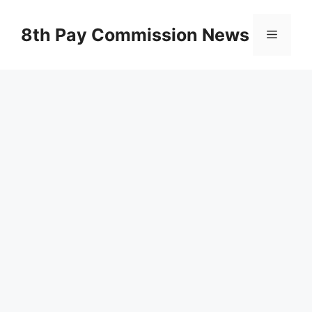
Skip
to
8th Pay Commission News
Menu
content