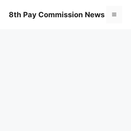
Skip
to
8th Pay Commission News
Menu
content