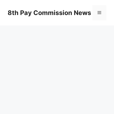
Skip
to
8th Pay Commission News
Menu
content