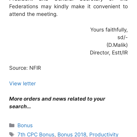
Federations may kindly make it convenient to
attend the meeting.
Yours faithfully,
sd/-
(D.Malik)
Director, Estt/IR
Source: NFIR
View letter
More orders and news related to your
search…
Categories
Bonus
Tags
7th CPC Bonus
,
Bonus 2018
,
Productivity