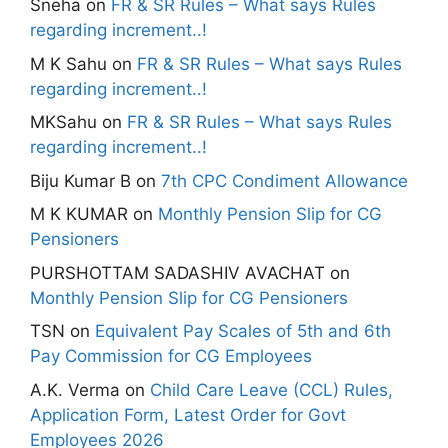
Sneha
on
FR & SR Rules – What says Rules
regarding increment..!
M K Sahu
on
FR & SR Rules – What says Rules
regarding increment..!
MKSahu
on
FR & SR Rules – What says Rules
regarding increment..!
Biju Kumar B
on
7th CPC Condiment Allowance
M K KUMAR
on
Monthly Pension Slip for CG
Pensioners
PURSHOTTAM SADASHIV AVACHAT
on
Monthly Pension Slip for CG Pensioners
TSN
on
Equivalent Pay Scales of 5th and 6th
Pay Commission for CG Employees
A.K. Verma
on
Child Care Leave (CCL) Rules,
Application Form, Latest Order for Govt
Employees 2026