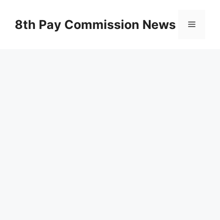
Skip
to
8th Pay Commission News
Menu
content