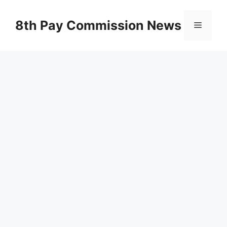
Skip
to
8th Pay Commission News
Menu
content