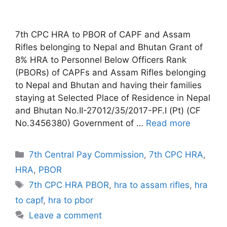
7th CPC HRA to PBOR of CAPF and Assam
Rifles belonging to Nepal and Bhutan Grant of
8% HRA to Personnel Below Officers Rank
(PBORs) of CAPFs and Assam Rifles belonging
to Nepal and Bhutan and having their families
staying at Selected Place of Residence in Nepal
and Bhutan No.II-27012/35/2017-PF.I (Pt) (CF
No.3456380) Government of …
Read more
Categories
7th Central Pay Commission
,
7th CPC HRA
,
HRA
,
PBOR
Tags
7th CPC HRA PBOR
,
hra to assam rifles
,
hra
to capf
,
hra to pbor
Leave a comment