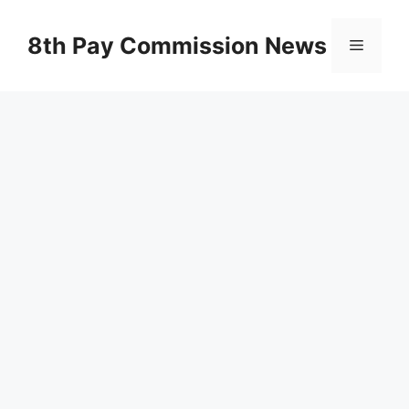
Skip
to
8th Pay Commission News
Menu
content