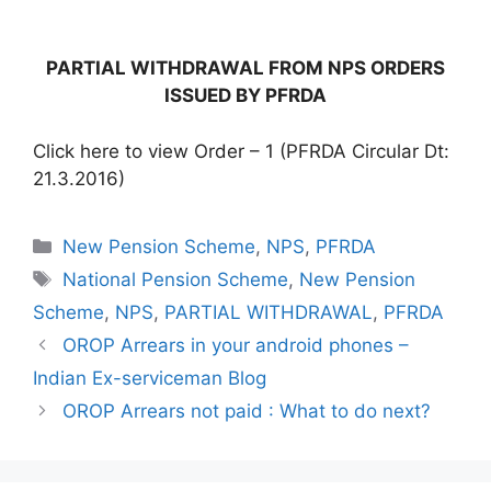
PARTIAL WITHDRAWAL FROM NPS ORDERS
ISSUED BY PFRDA
Click here to view Order – 1 (PFRDA Circular Dt:
21.3.2016)
Categories
New Pension Scheme
,
NPS
,
PFRDA
Tags
National Pension Scheme
,
New Pension
Scheme
,
NPS
,
PARTIAL WITHDRAWAL
,
PFRDA
OROP Arrears in your android phones –
Indian Ex-serviceman Blog
OROP Arrears not paid : What to do next?