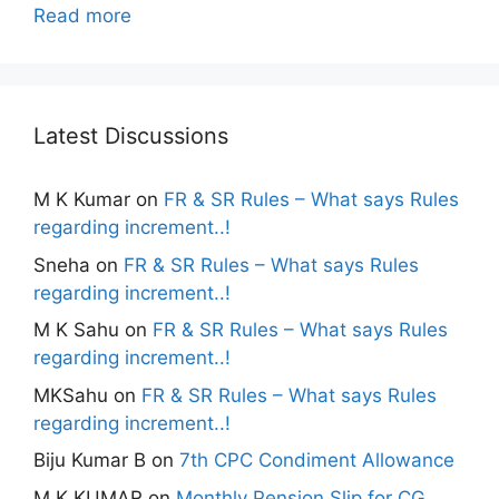
Read more
Latest Discussions
M K Kumar
on
FR & SR Rules – What says Rules
regarding increment..!
Sneha
on
FR & SR Rules – What says Rules
regarding increment..!
M K Sahu
on
FR & SR Rules – What says Rules
regarding increment..!
MKSahu
on
FR & SR Rules – What says Rules
regarding increment..!
Biju Kumar B
on
7th CPC Condiment Allowance
M K KUMAR
on
Monthly Pension Slip for CG