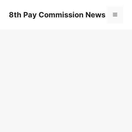
Skip
to
8th Pay Commission News
Menu
content