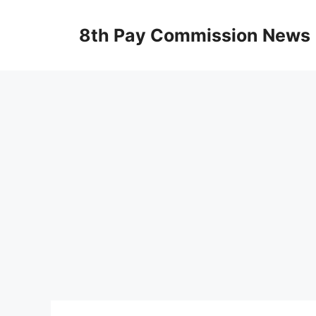
Skip
to
8th Pay Commission News
content