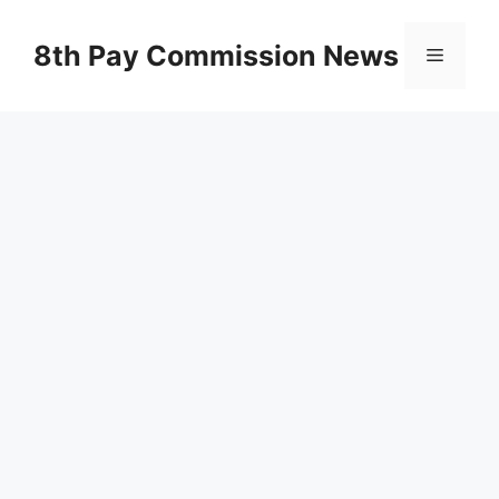
Skip
to
8th Pay Commission News
Menu
content