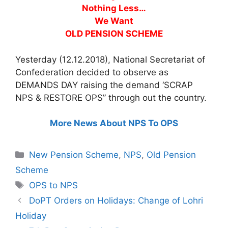
Nothing Less…
We Want
OLD PENSION SCHEME
Yesterday (12.12.2018), National Secretariat of
Confederation decided to observe as
DEMANDS DAY raising the demand ‘SCRAP
NPS & RESTORE OPS” through out the country.
More News About NPS To OPS
Categories
New Pension Scheme
,
NPS
,
Old Pension
Scheme
Tags
OPS to NPS
DoPT Orders on Holidays: Change of Lohri
Holiday