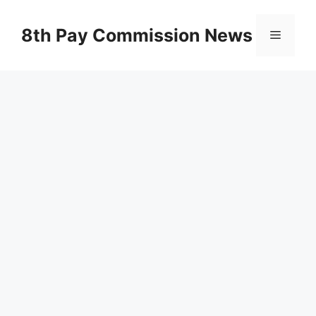
Skip
to
8th Pay Commission News
Menu
content