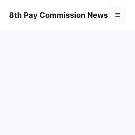
Skip
to
8th Pay Commission News
Menu
content