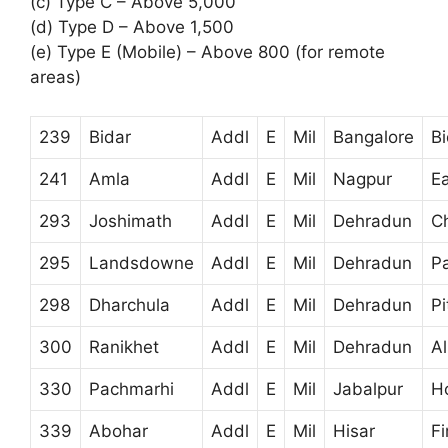
(c) Type C – Above 5,000
(d) Type D – Above 1,500
(e) Type E (Mobile) – Above 800 (for remote
areas)
239
Bidar
Addl
E
Mil
Bangalore
Bi
241
Amla
Addl
E
Mil
Nagpur
E
293
Joshimath
Addl
E
Mil
Dehradun
C
295
Landsdowne
Addl
E
Mil
Dehradun
P
298
Dharchula
Addl
E
Mil
Dehradun
Pi
300
Ranikhet
Addl
E
Mil
Dehradun
A
330
Pachmarhi
Addl
E
Mil
Jabalpur
H
339
Abohar
Addl
E
Mil
Hisar
Fi