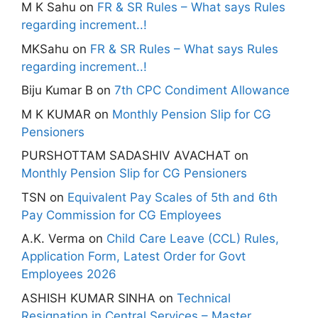
M K Sahu
on
FR & SR Rules – What says Rules
regarding increment..!
MKSahu
on
FR & SR Rules – What says Rules
regarding increment..!
Biju Kumar B
on
7th CPC Condiment Allowance
M K KUMAR
on
Monthly Pension Slip for CG
Pensioners
PURSHOTTAM SADASHIV AVACHAT
on
Monthly Pension Slip for CG Pensioners
TSN
on
Equivalent Pay Scales of 5th and 6th
Pay Commission for CG Employees
A.K. Verma
on
Child Care Leave (CCL) Rules,
Application Form, Latest Order for Govt
Employees 2026
ASHISH KUMAR SINHA
on
Technical
Resignation in Central Services – Master