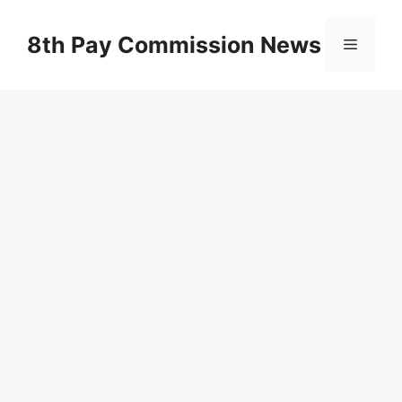
Skip
to
8th Pay Commission News
Menu
content