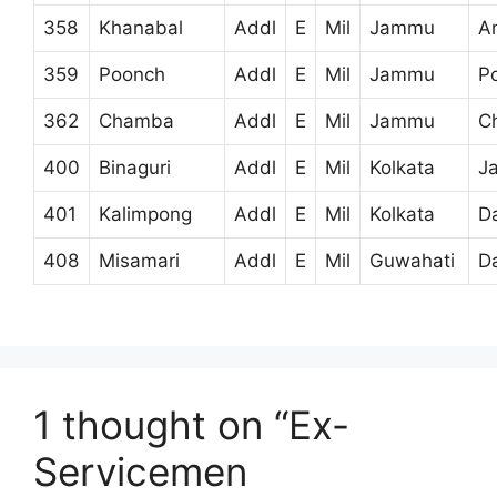
358
Khanabal
Addl
E
Mil
Jammu
A
359
Poonch
Addl
E
Mil
Jammu
P
362
Chamba
Addl
E
Mil
Jammu
C
400
Binaguri
Addl
E
Mil
Kolkata
Ja
401
Kalimpong
Addl
E
Mil
Kolkata
Da
408
Misamari
Addl
E
Mil
Guwahati
D
1 thought on “Ex-
Servicemen