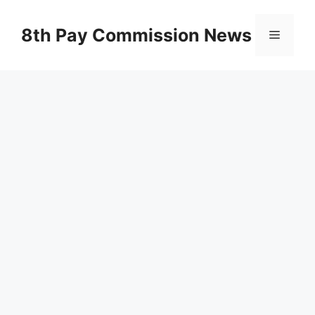
Skip
to
8th Pay Commission News
Menu
content