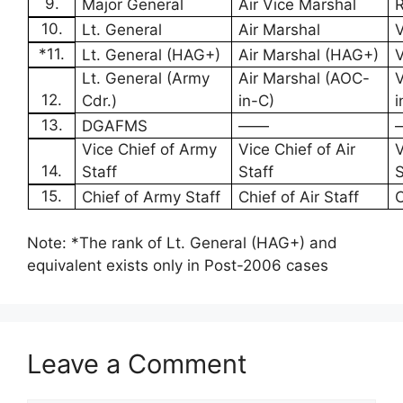
9.
Major General
Air Vice Marshal
R
10.
Lt. General
Air Marshal
V
*11.
Lt. General (HAG+)
Air Marshal (HAG+)
V
Lt. General (Army
Air Marshal (AOC-
V
12.
Cdr.)
in-C)
i
13.
DGAFMS
——
Vice Chief of Army
Vice Chief of Air
V
14.
Staff
Staff
S
15.
Chief of Army Staff
Chief of Air Staff
C
Note: *The rank of Lt. General (HAG+) and
equivalent exists only in Post-2006 cases
Leave a Comment