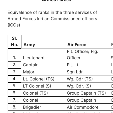
Equivalence of ranks in the three services of
Armed Forces Indian Commissioned officers
(ICOs)
Sl.
No.
Army
Air Force
Plt. Officer/ Flg.
1.
Lieutenant
Officer
S
2.
Captain
Flt. Lt.
L
3.
Major
Sqn Ldr.
L
4.
Lt. Colonel (TS)
Wg. Cdr (TS)
C
5.
LT Colonel (S)
Wg. Cdr. (S)
C
6.
Colonel (TS)
Group Captain (TS)
C
7.
Colonel
Group Captain
8.
Brigadier
Air Commodore