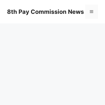
Skip
to
8th Pay Commission News
Menu
content