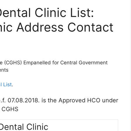
tal Clinic List:
nic Address Contact
me (CGHS) Empanelled for Central Government
ents
 List
.
.f. 07.08.2018. is the Approved HCO under
CGHS
ental Clinic