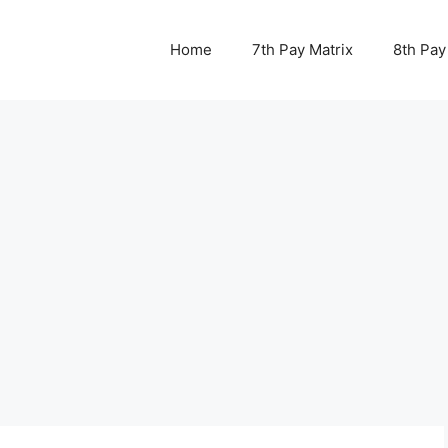
Home
7th Pay Matrix
8th Pay