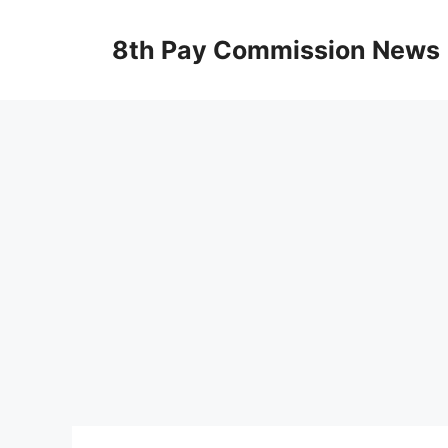
Skip
to
8th Pay Commission News
content