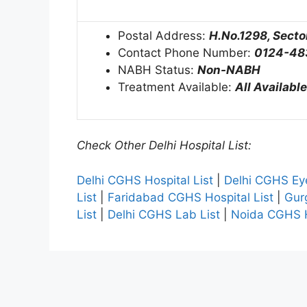
Postal Address:
H.No.1298, Secto
Contact Phone Number:
0124-48
NABH Status:
Non-NABH
Treatment Available:
All Available
Check Other Delhi Hospital List:
Delhi CGHS Hospital List
|
Delhi CGHS Eye
List
|
Faridabad CGHS Hospital List
|
Gur
List
|
Delhi CGHS Lab List
|
Noida CGHS H