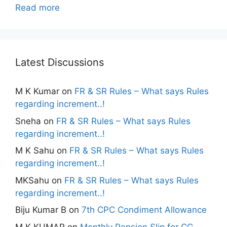
Read more
Latest Discussions
M K Kumar
on
FR & SR Rules – What says Rules
regarding increment..!
Sneha
on
FR & SR Rules – What says Rules
regarding increment..!
M K Sahu
on
FR & SR Rules – What says Rules
regarding increment..!
MKSahu
on
FR & SR Rules – What says Rules
regarding increment..!
Biju Kumar B
on
7th CPC Condiment Allowance
M K KUMAR
on
Monthly Pension Slip for CG