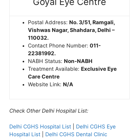
Goyal Eye Centre
Postal Address:
No.
3/51, Ramgali,
Vishwas Nagar, Shahdara, Delhi –
110032.
Contact Phone Number:
011-
22381992.
NABH Status:
Non-NABH
Treatment Available:
Exclusive Eye
Care Centre
Website Link:
N/A
Check Other Delhi Hospital List:
Delhi CGHS Hospital List
|
Delhi CGHS Eye
Hospital List
|
Delhi CGHS Dental Clinic