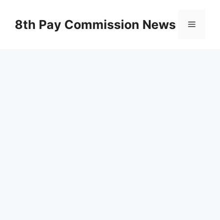
Skip
to
8th Pay Commission News
Menu
content