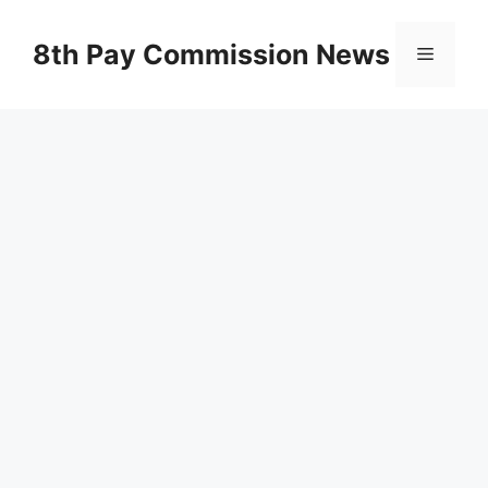
Skip
to
8th Pay Commission News
Menu
content