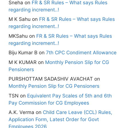
Sneha
on
FR & SR Rules – What says Rules
regarding increment..!
M K Sahu
on
FR & SR Rules – What says Rules
regarding increment..!
MKSahu
on
FR & SR Rules – What says Rules
regarding increment..!
Biju Kumar B
on
7th CPC Condiment Allowance
M K KUMAR
on
Monthly Pension Slip for CG
Pensioners
PURSHOTTAM SADASHIV AVACHAT
on
Monthly Pension Slip for CG Pensioners
TSN
on
Equivalent Pay Scales of 5th and 6th
Pay Commission for CG Employees
A.K. Verma
on
Child Care Leave (CCL) Rules,
Application Form, Latest Order for Govt
Employees 2026