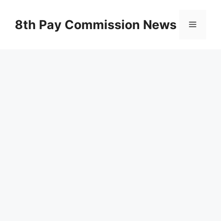
Skip
to
8th Pay Commission News
Menu
content