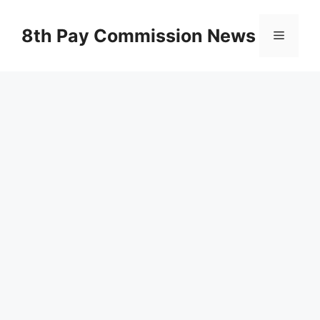
Skip
to
8th Pay Commission News
Menu
content